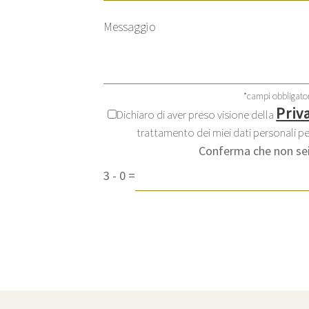
*campi obbligator
Priv
Dichiaro di aver preso visione della
trattamento dei miei dati personali per
Conferma che non sei
3
-
0
=