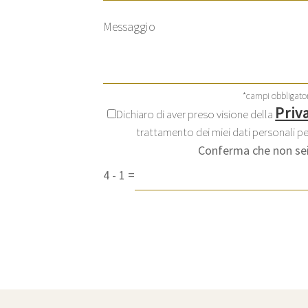
*campi obbligator
Priv
Dichiaro di aver preso visione della
trattamento dei miei dati personali per
Conferma che non sei
4
-
1
=