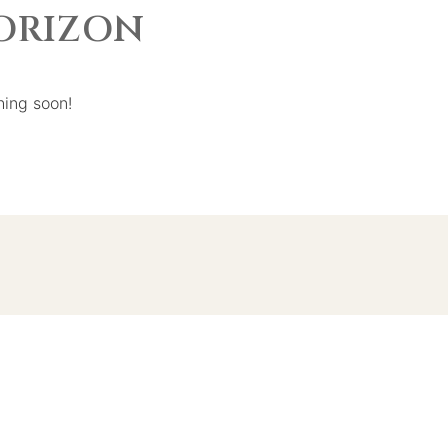
HORIZON
hing soon!