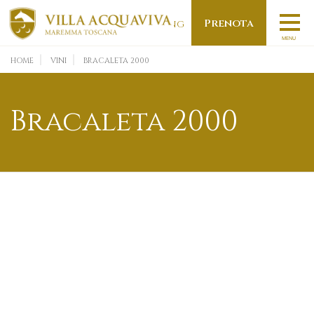
Prenota
ENG
MENU
HOME
VINI
BRACALETA 2000
Bracaleta 2000